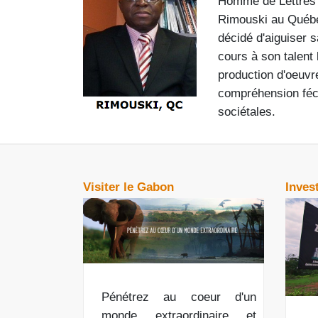
Homme de Lettres e
Rimouski au Québ
décidé d'aiguiser 
cours à son talent l
production d'oeuvr
compréhension féc
sociétales.
Visiter le Gabon
Inves
Pénétrez au coeur d'un
monde extraordinaire et