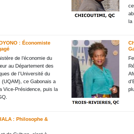
c
e
ab
la
OYONO : Économiste
Ch
gagé
Ga
istère de l'économie du
Fe
eur au Département des
Ré
ues de l’Université du
Af
l (UQAM), ce Gabonais a
d’
la Vice-Présidence, puis la
pl
GQ.
IALA : Philosophe &