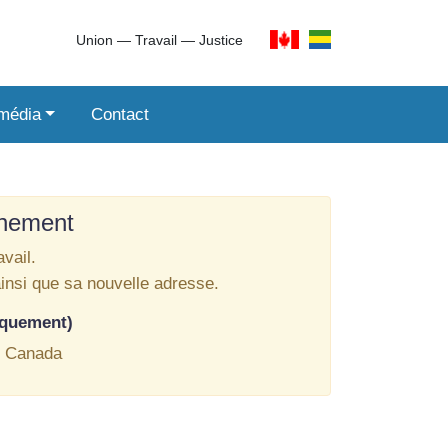
Union ― Travail ― Justice
imédia
Contact
inement
vail.
ainsi que sa nouvelle adresse.
iquement)
, Canada