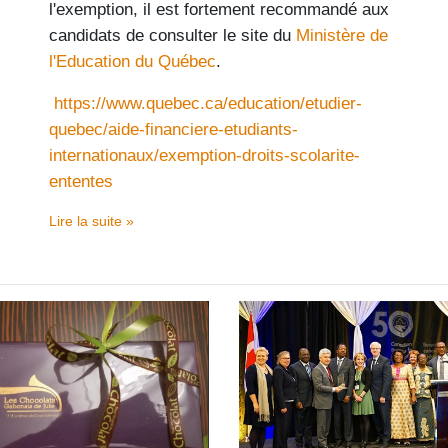
l'exemption, il est fortement recommandé aux
candidats de consulter le site du
Ministère de
l'Education du Québec
.
https://www.quebec.ca/education/etudier-
quebec/aide-financiere-etudiants-
internationaux/exemption-droits-scolarite-
ententes
Lire la suite »