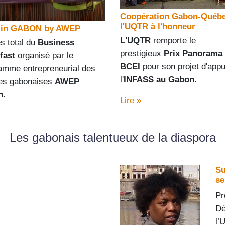
Coopération Gabon-Québe
l'UQTR à l'honneur
 in GABON by AWEP
L'
UQTR
remporte le
s total du
Business
prestigieux
Prix Panorama
fast
organisé par le
BCEI
pour son
projet d'appu
amme e
ntrepreneurial
des
l'
INFASS au Gabon
.
s gabonaises
AWEP
n
.
Lire »
Les gabonais talentueux de la diaspora
Su
se
Pr
Dé
l’