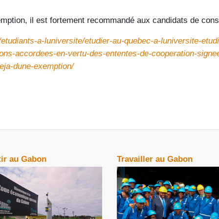
xemption, il est fortement recommandé aux candidats de consul
/etudiants-a-luniversite/etudier-au-quebec-a-luniversite-e
ions-accordees-en-vertu-des-ententes-de-cooperation-sign
eja-dune-exemption/
tir au Gabon
Travailler au Gabon