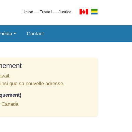
Union ― Travail ― Justice
imédia
Contact
inement
vail.
ainsi que sa nouvelle adresse.
iquement)
, Canada