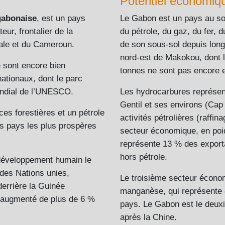
Potentiel économiq
gabonaise
, est un pays
Le Gabon est un pays au sou
eur, frontalier de la
du pétrole, du gaz, du fer, d
ale et du Cameroun.
de son sous-sol depuis lon
nord-est de Makokou, dont l
re sont encore bien
tonnes ne sont pas encore e
ationaux, dont le parc
mondial de l’UNESCO.
Les hydrocarbures représent
Gentil et ses environs (Cap
ces forestières et un pétrole
activités pétrolières (raffin
s pays les plus prospères
secteur économique, en poid
représente 13 % des exporta
hors pétrole.
e développement humain le
 des Nations unies,
Le troisième secteur économ
errière la Guinée
manganèse, qui représente 
a augmenté de plus de 6 %
pays. Le Gabon est le deu
après la Chine.