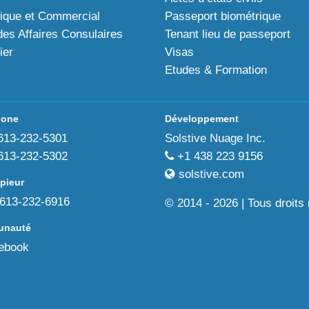
ique et Commercial
Passeport biométrique
des Affaires Consulaires
Tenant lieu de passeport
ier
Visas
Etudes & Formation
hone
Développement
613-232-5301
Solstive Nuage Inc.
613-232-5302
+1 438 223 9156
solstive.com
pieur
613-232-6916
© 2014 - 2026 | Tous droits
nauté
ebook