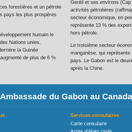
Gentil et ses environs (Cap
ces forestières et un pétrole
activités pétrolières (raffin
s pays les plus prospères
secteur économique, en poid
représente 13 % des exporta
hors pétrole.
e développement humain le
 des Nations unies,
Le troisième secteur économ
errière la Guinée
manganèse, qui représente 
a augmenté de plus de 6 %
pays. Le Gabon est le deu
après la Chine.
Ambassade du Gabon au Canad
ue
Services consulaires
Carte consulaire
Actes d’états civils