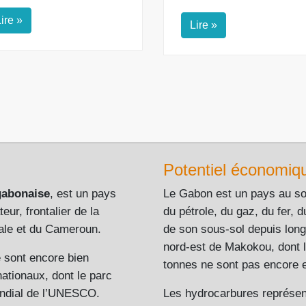
ire »
Lire »
Potentiel économiq
gabonaise
, est un pays
Le Gabon est un pays au sou
eur, frontalier de la
du pétrole, du gaz, du fer, d
ale et du Cameroun.
de son sous-sol depuis lon
nord-est de Makokou, dont l
re sont encore bien
tonnes ne sont pas encore e
ationaux, dont le parc
mondial de l’UNESCO.
Les hydrocarbures représent