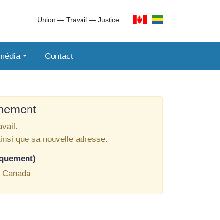
Union ― Travail ― Justice
imédia
Contact
inement
vail.
ainsi que sa nouvelle adresse.
iquement)
, Canada